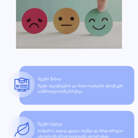
ჩვენი მისია
ჩვენი პაციენტების და მათი ოჯახების ფსიქიკურ
ჯანმრთელობაზე ზრუნვა
ჩვენი ხედვა
სამყარო, სადაც ყველა ბავშვი და ზრდასრული
ცხოვრობს სრულფასოვანი ცხოვრებით