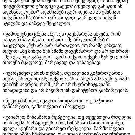
შეთავაზებას ეთანხმებით იმის მიუხედავად, რომ ისედაც
დატვირთული გრაფიკი გაქვთ? ადვილად განსჯით ან
ადანაშაულებთ? ადამიანები გერიდებიან ან ეშინიათ
თქვენთან საუბარი? ჯერ კარგად გაერკვიეთ თქვენ
სტილში და შემდეგ შეცვალეთ.
• გამოიყენეთ ცნება „მე“. ეს დაეხმარება სხვებს, რომ
გაიგონ რა გინდათ. თქვით: „მე არ გეთანხმები“
ნაცვლად: „შენ არ ხარ მართალი“. თუ რაიმე გინდათ,
თქვით: „მე მინდა შენ ამაში დაგეხმარო“ და არ უთხრათ:
„შენ ეს უნდა გააკეთო“. გამოთქვით თქვენი სურვილი ან
თხოვნა მკაფიოდ, მარტივად და გასაგებად.
• ივარჯიშეთ უარის თქმაზე. თუ ძალიან გიჭირთ უარის
თქმა, უბრალოდ ასე თქვით: „არა, ახლა ამას ვერ ვიზამ“.
დაიმახსოვრეთ, რომ „არა“ არის ერთსიტყვიანი
წინადადება და არ საჭიროებს დამატებით განმარტებას.
• ნუ ყოყმანობთ, იყავით პირდაპირი. თუ საჭიროა
განმარტება, გამოთქვით ის მოკლედ.
• გაიარეთ წინასწარი რეპეტიცია. თუ თქვენთვის რთულია
იმის თქმა, რასაც ფიქრობთ, წინასწარ წარმოიდგინეთ
ყველა სცენარი და გაიარეთ რეპეტიცია. წარმოთქვით
თქვენი აზრი ხმამაღლა. თავიდან შეიძლება დაგჭირდეთ,